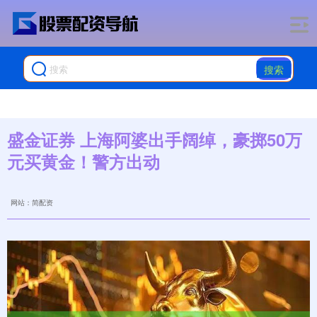
搜索
盛金证券 上海阿婆出手阔绰，豪掷50万
元买黄金！警方出动
网站：简配资