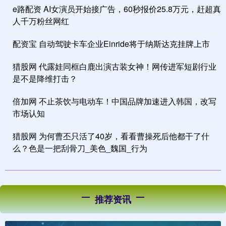
e路配资 AI女演员开始接广告，60秒报价25.8万元，赶超真
人千万粉丝网红
配资宝 自动驾驶卡车企业Einride将于纳斯达克挂牌上市
猎股网 代露娃同框白鹿出演古装女神！网传进军短剧行业
是不是降维打击？
倍加网 不止茶饮与电动车！中国品牌加速进入韩国，改写
市场认知
猎股网 为何曹丕只活了40岁，看看曹操死后他都干了什
么？色是一把刮骨刀_美色_魏国_行为
推荐资讯