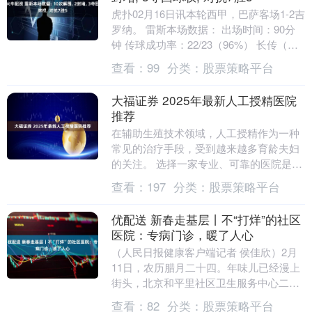
虎扑02月16日讯本轮西甲，巴萨客场1-2吉
罗纳。 雷斯本场数据： 出场时间：90分
钟 传球成功率：22/23（96%） 长传（成
功）：1/1（100%） 触球....
查看：
99
分类：
股票策略平台
大福证券 2025年最新人工授精医院
推荐
在辅助生殖技术领域，人工授精作为一种
常见的治疗手段，受到越来越多育龄夫妇
的关注。 选择一家专业、可靠的医院是确
保治疗成功的关键。 以下是关于人工授精
查看：
197
分类：
股票策略平台
医院的推荐及....
优配送 新春走基层丨不“打烊”的社区
医院：专病门诊，暖了人心
（人民日报健康客户端记者 侯佳欣）2月
11日，农历腊月二十四。年味儿已经漫上
街头，北京和平里社区卫生服务中心二
楼，记忆门诊依然忙碌着。 诊室里问询声
查看：
82
分类：
股票策略平台