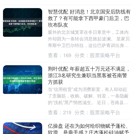
不断，走廊上....
智慧优配 好消息！北京国安后防线有
救了？有可能拿下西甲豪门后卫，巴
坎布队友
窗外的北京城笼罩在冬日寒意中，工体内
外却因为一条转会消息掀起波澜。 皇家贝
蒂斯中卫巴尔特拉，这位巴萨青训出身的
西班牙后卫，正与北京国安传出绯闻。 34
查看：
169
分类：
股票策略平台
岁的年纪，....
荆叶优配 年薪超五十万元还不满足，
浙江3名研究生兼职当黑客被苍南警
方抓获
当“信用租赁”成为消费新宠，有人却动起
了歪脑筋，收购、破解、转卖，一条隐蔽
的“洗机”黑产悄然滋生。 近日，苍南县公
安局在“净网2025”专项行动中，成功侦破
查看：
219
分类：
股票策略平台
一起....
亿操盘 还在为如何给织物赋予蓬松、
软滑、悬垂手感？庄杰蓬松硅油赋予