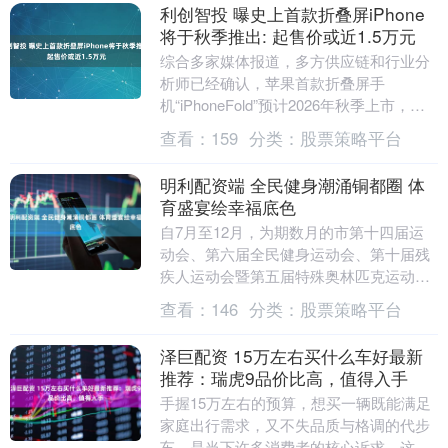
利创智投 曝史上首款折叠屏iPhone
将于秋季推出: 起售价或近1.5万元
综合多家媒体报道，多方供应链和行业分
析师已经确认，苹果首款折叠屏手
机“iPhoneFold”预计2026年秋季上市，目
前已进入量产筹备阶段。 这款采用书本式
查看：
159
分类：
股票策略平台
内折....
明利配资端 全民健身潮涌铜都圈 体
育盛宴绘幸福底色
自7月至12月，为期数月的市第十四届运
动会、第六届全民健身运动会、第十届残
疾人运动会暨第五届特殊奥林匹克运动
会，以一场覆盖全民的体育盛宴点燃铜都
查看：
146
分类：
股票策略平台
活力。9222名....
泽巨配资 15万左右买什么车好最新
推荐：瑞虎9品价比高，值得入手
手握15万左右的预算，想买一辆既能满足
家庭出行需求，又不失品质与格调的代步
车，是当下许多消费者的核心诉求。这个