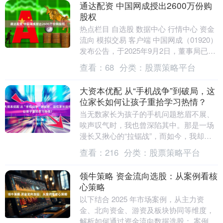
通达配资 中国网成授出2600万份购
股权
热点栏目 自选股 数据中心 行情中心 资金
流向 模拟交易 客户端 中国网成（01920）
发布公告，于2025年9月2日，董事局已议
决根据公司于2019年7月22....
查看：
68
分类：
股票策略平台
大资本优配 从“手机战争”到破局，这
位家长如何让孩子重拾学习热情？
当无数家长为孩子的手机问题愁眉不展、
唉声叹气时，我也曾深陷其中。那是一场
漫长又揪心的“拉锯战”，而如今，我却在
这场看似无解的困局中找到了破局之法，
查看：
216
分类：
股票策略平台
孩子也成功摆脱....
领牛策略 资金流向选股：从案例看核
心策略
以下结合 2025 年市场案例，从主力资
金、北向资金、游资及板块协同等维度，
解析如何通过资金流向数据选股： 案例