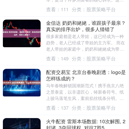
价位区间的选择看似丰富，但要在空间、
查看：
111
分类：
股票策略平台
配置、动力等等....
金信达 奶奶和姥姥，谁跟孩子最亲？
真实的排序出炉，很多人猜错了
很多家庭都是老人带娃，这已经成为一种
趋势，老人已经成了带娃的主力军。 而在
老人带娃的家庭中，奶奶和姥姥成为带娃
的抢手人选，在带娃这件事上，爷爷和姥
查看：
149
分类：
股票策略平台
爷要排到后面了....
配资交易宝 北京台春晚剧透：logo是
怎样练成的？
马年春晚解锁国潮新范式！携手燕京八绝
之景泰蓝，以非遗匠心，铸新春符号。纸
上骏马落笔生风，案前掐丝线条分明。瑞
马踏云携祥纹，山河萃色映华光，经百道
查看：
137
分类：
股票策略平台
工序淬炼，方显极....
火牛配资 雷斯本场数据: 10次解围, 2
封堵, 3夺回球权, 对抗7胜5