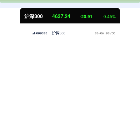
北证50
1121.91
2.45
0.22%
话题标签
全国
多架
灿星财富
发布