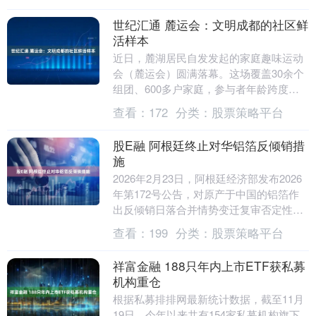
世纪汇通 麓运会：文明成都的社区鲜
活样本
近日，麓湖居民自发发起的家庭趣味运动
会（麓运会）圆满落幕。这场覆盖30余个
组团、600多户家庭，参与者年龄跨度从2
岁至80岁的全民盛宴，以"麓力同心，悦动
查看：
172
分类：
股票策略平台
睦邻"....
股E融 阿根廷终止对华铝箔反倾销措
施
2026年2月23日，阿根廷经济部发布2026
年第172号公告，对原产于中国的铝箔作
出反倾销日落合并情势变迁复审否定性终
裁，终止对涉案产品的反倾销措施。涉案
查看：
199
分类：
股票策略平台
产品....
祥富金融 188只年内上市ETF获私募
机构重仓
根据私募排排网最新统计数据，截至11月
19日，今年以来共有154家私募机构旗下