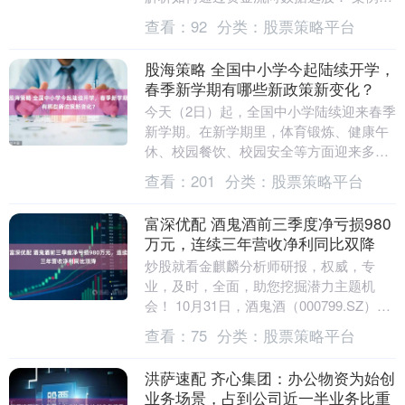
一：宁德时代（300750）—— 主力与北向
查看：
92
分类：
股票策略平台
资金....
股海策略 全国中小学今起陆续开学，
春季新学期有哪些新政策新变化？
今天（2日）起，全国中小学陆续迎来春季
新学期。在新学期里，体育锻炼、健康午
休、校园餐饮、校园安全等方面迎来多项
新政策、新变化，全方位守护学生成长。
查看：
201
分类：
股票策略平台
开学前夕，教....
富深优配 酒鬼酒前三季度净亏损980
万元，连续三年营收净利同比双降
炒股就看金麒麟分析师研报，权威，专
业，及时，全面，助您挖掘潜力主题机
会！ 10月31日，酒鬼酒（000799.SZ）走
势震荡，截至界面新闻发稿，公司报
查看：
75
分类：
股票策略平台
63.56....
洪萨速配 齐心集团：办公物资为始创
业务场景，占到公司近一半业务比重