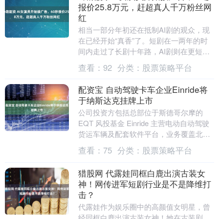
报价25.8万元，赶超真人千万粉丝网
红
相当一部分年初还在抵制AI剧的观众，现
在已经开始“真香”了。短剧在一两年的时
间内走过了长剧十年路，AI剧则在更短的
时间里掀起新的洗牌。到当下这个节点，
查看：
92
分类：
股票策略平台
AI短剧已....
配资宝 自动驾驶卡车企业Einride将
于纳斯达克挂牌上市
公司投资方包括总部位于斯德哥尔摩的
EQT 风投基金 Einride 主营电动自动驾驶
货运车辆及配套软件平台，业务覆盖北
美、欧洲与中东地区。 瑞典自动驾驶卡车
查看：
75
分类：
股票策略平台
企....
猎股网 代露娃同框白鹿出演古装女
神！网传进军短剧行业是不是降维打
击？
代露娃作为娱乐圈中的高颜值女明星，曾
经同框白鹿出演古装女神！她在古装剧