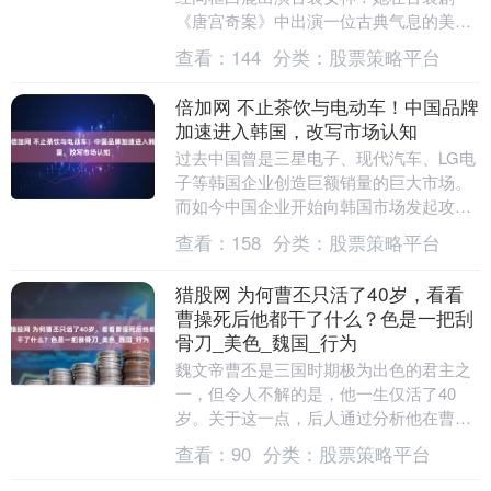
《唐宫奇案》中出演一位古典气息的美
女，一出场就惊艳四射，不输女主白鹿！
查看：
144
分类：
股票策略平台
最近网传她参与拍摄....
倍加网 不止茶饮与电动车！中国品牌
加速进入韩国，改写市场认知
过去中国曾是三星电子、现代汽车、LG电
子等韩国企业创造巨额销量的巨大市场。
而如今中国企业开始向韩国市场发起攻
势。韩国产业研究院资深研究委员赵哲
查看：
158
分类：
股票策略平台
（音）此前对媒体说....
猎股网 为何曹丕只活了40岁，看看
曹操死后他都干了什么？色是一把刮
骨刀_美色_魏国_行为
魏文帝曹丕是三国时期极为出色的君主之
一，但令人不解的是，他一生仅活了40
岁。关于这一点，后人通过分析他在曹操
死后的一系列行为，得出了一个令人深思
查看：
90
分类：
股票策略平台
的结论：“色是刮....