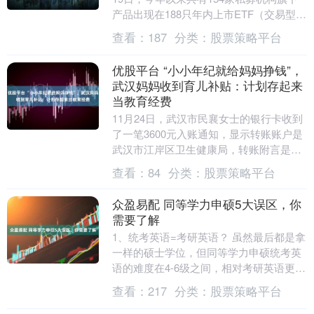
产品出现在188只年内上市ETF（交易型开
放式指数基金）的前十大持有人名单中，
查看：
187
分类：
股票策略平台
合计....
优股平台 “小小年纪就给妈妈挣钱”，
武汉妈妈收到育儿补贴：计划存起来
当教育经费
11月24日，武汉市民襄女士的银行卡收到
了一笔3600元入账通知，显示转账账户是
武汉市江岸区卫生健康局，转账附言是育
儿补贴。 襄女士育有一个两岁多的女儿，
查看：
84
分类：
股票策略平台
按照年....
众盈易配 同等学力申硕5大误区，你
需要了解
1、统考英语=考研英语？ 虽然最后都是拿
一样的硕士学位，但同等学力申硕统考英
语的难度在4-6级之间，相对考研英语更简
单。 2、在职研究生=非全日制研究生？
查看：
217
分类：
股票策略平台
在职....