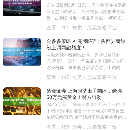
证券日报网3月1日讯 ，齐心集团在接受调
研者提问时表示，办公物资为始创业务场
景，占到公司近一半业务比重；MRO工业
品在近几年快速发展，公司加快业务抢
查看：
201
分类：
股票策略平台
占，已成为公....
金多多策略 补充“弹药”！头部券商纷
纷上调两融额度！
两融余额不断创出新高，券商也紧急补
充“弹药”。 日前，华泰证券和招商证券同
时公告称，董事会已审议通过了上调两融
业务规模上限的议案。这也是继9月浙商证
查看：
147
分类：
股票策略平台
券、华林证券....
盛金证券 上海阿婆出手阔绰，豪掷
50万元买黄金！警方出动
00:45 近日 上海南京路某金店来了一位 出
手阔绰的阿婆 准备一下子购买400克黄金
价值50多万元 然而她对于购买后的用途却
含糊不清 引起了金店工作人员的注....
查看：
188
分类：
股票策略平台