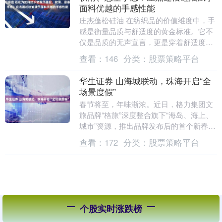
面料优越的手感性能
庄杰蓬松硅油 在纺织品的价值维度中，手
感是衡量品质与舒适度的黄金标准。它不
仅是品质的无声宣言，更是穿着舒适度的
直接体现，它直接关乎穿着体验， 是决定
查看：
146
分类：
股票策略平台
购买与穿着忠....
华生证券 山海城联动，珠海开启“全
场景度假”
春节将至，年味渐浓。近日，格力集团文
旅品牌“格旅”深度整合旗下“海岛、海上、
城市”资源，推出品牌发布后的首个新春系
列活动。活动创新打造“海岛暖冬季、国潮
查看：
172
分类：
股票策略平台
梦华纪、....
个股实时涨跌榜