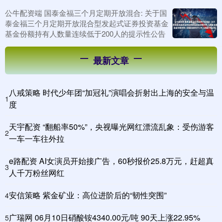
公牛配资端 国泰金福三个月定期开放混合: 关于国
泰金福三个月定期开放混合型发起式证券投资基金
基金份额持有人数量连续低于200人的提示性公告
最新文章
八戒策略 时代少年团“加冠礼”演唱会折射出上海的安全与温
1
度
天宇配资 “翻船率50%”，央视曝光网红漂流乱象：受伤游客
2
一车一车往外拉
e路配资 AI女演员开始接广告，60秒报价25.8万元，赶超真
3
人千万粉丝网红
安信策略 紫金矿业：高位进阶后的“韧性突围”
4
广瑞网 06月10日硝酸铵4340.00元/吨 90天上涨22.95%
5