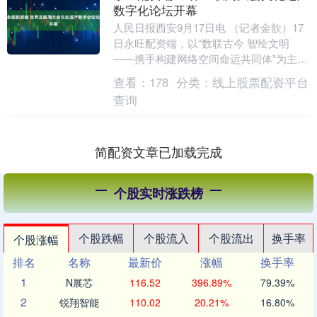
数字化论坛开幕
人民日报西安9月17日电 （记者金歆）17
日永旺配资端，以“数联古今 智绘文明
——携手构建网络空间命运共同体”为主题
的2025年世界互联网大会文化遗产数字化
查看：
178
分类：
线上股票配资平台
论坛....
查询
简配资文章已加载完成
个股实时涨跌榜
个股跌幅
个股流入
个股流出
换手率
个股涨幅
排名
名称
最新价
涨幅
换手率
1
N展芯
116.52
396.89%
79.39%
2
锐翔智能
110.02
20.21%
16.80%