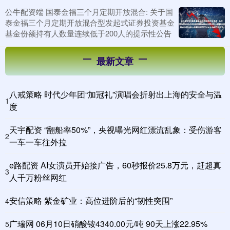
公牛配资端 国泰金福三个月定期开放混合: 关于国
泰金福三个月定期开放混合型发起式证券投资基金
基金份额持有人数量连续低于200人的提示性公告
最新文章
八戒策略 时代少年团“加冠礼”演唱会折射出上海的安全与温
1
度
天宇配资 “翻船率50%”，央视曝光网红漂流乱象：受伤游客
2
一车一车往外拉
e路配资 AI女演员开始接广告，60秒报价25.8万元，赶超真
3
人千万粉丝网红
安信策略 紫金矿业：高位进阶后的“韧性突围”
4
广瑞网 06月10日硝酸铵4340.00元/吨 90天上涨22.95%
5