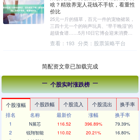
啥？精致养宠人花钱不手软，看重性
价比
25元一斤的猫草，百元一件的宠物裙装，
三四十元一个的响声玩具、“早干晚湿”的
超级食谱……5月10日它博会迎来消费者
日，都市养宠人扎堆入场，消费热情高涨
查看：
193
分类：
股票策略平台
聚创优配，....
简配资文章已加载完成
个股实时涨跌榜
个股跌幅
个股流入
个股流出
换手率
个股涨幅
排名
名称
最新价
涨幅
换手率
1
N展芯
116.52
396.89%
79.39%
2
锐翔智能
110.02
20.21%
16.80%