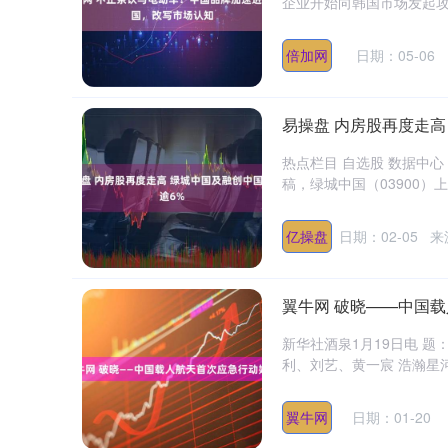
企业开始向韩国市场发起攻
倍加网
日期：05-06
易操盘 内房股再度走高
热点栏目 自选股 数据中心
稿，绿城中国（03900）上涨
亿操盘
日期：02-05
来
翼牛网 破晓——中国
新华社酒泉1月19日电 
利、刘艺、黄一宸 浩瀚星
940.04
深证成指
14311.01
39.68
1.02%
翼牛网
日期：01-20