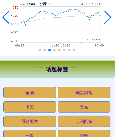
话题标签
全国
灿星财富
多架
发布
通达配资
万利配资
一浪
指数