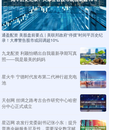
通盈配资 美股盘前要点 | 美联邦政府“停摆”时间平历史纪
录！大摩警告股市或回调超10%
九龙配资 利颖怡晒出自我最新孕期写真
照——我是最美的妈妈
星火牛 宁德时代发布第二代神行超充电
池
天创网 丝绸之路考古合作研究中心哈密
分中心正式成立
星迈网 农发行党委副书记张小东：提升
普惠金融服务可及性，需要深化数字赋