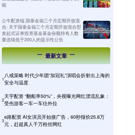
能
公牛配资端 国泰金福三个月定期开放混
合: 关于国泰金福三个月定期开放混合型
发起式证券投资基金基金份额持有人数
量连续低于200人的提示性公告
最新文章
八戒策略 时代少年团“加冠礼”演唱会折射出上海的
1
安全与温度
天宇配资 “翻船率50%”，央视曝光网红漂流乱象：
2
受伤游客一车一车往外拉
e路配资 AI女演员开始接广告，60秒报价25.8万
3
元，赶超真人千万粉丝网红