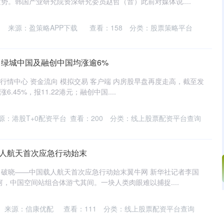
势。韩国产业研究院资深研究委员赵哲（音）此前对媒体说....
来源：盈策略APP下载
查看：
158
分类：
股票策略平台
 绿城中国及融创中国均涨逾6%
 行情中心 资金流向 模拟交易 客户端 内房股早盘再度走高，截至发
6.45%，报11.22港元；融创中国....
源：港股T+0配资平台
查看：
200
分类：
线上股票配资平台查询
载人航天首次应急行动始末
题：破晓——中国载人航天首次应急行动始末翼牛网 新华社记者李国
河，中国空间站组合体游弋其间。一块人类肉眼难以捕捉....
沪深300
4694.44
200.89
1.42%
43.13
来源：信康优配
查看：
111
分类：
线上股票配资平台查询