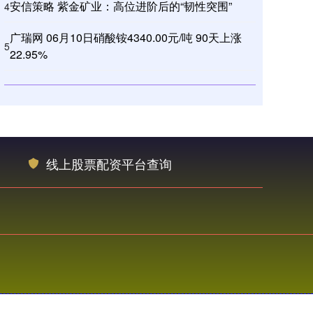
安信策略 紫金矿业：高位进阶后的“韧性突围”
4
广瑞网 06月10日硝酸铵4340.00元/吨 90天上涨
5
22.95%
线上股票配资平台查询