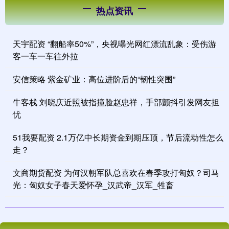
热点资讯
天宇配资 “翻船率50%”，央视曝光网红漂流乱象：受伤游
客一车一车往外拉
安信策略 紫金矿业：高位进阶后的“韧性突围”
牛客栈 刘晓庆近照被指撞脸赵忠祥，手部颤抖引发网友担
忧
51我要配资 2.1万亿中长期资金到期压顶，节后流动性怎么
走？
文商期货配资 为何汉朝军队总喜欢在春季攻打匈奴？司马
光：匈奴女子春天爱怀孕_汉武帝_汉军_牲畜