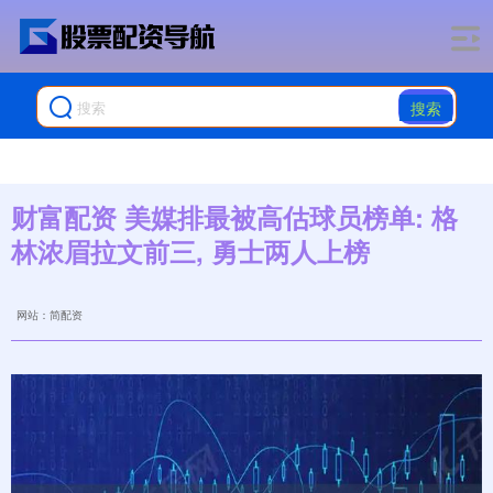
搜索
财富配资 美媒排最被高估球员榜单: 格
林浓眉拉文前三, 勇士两人上榜
网站：简配资