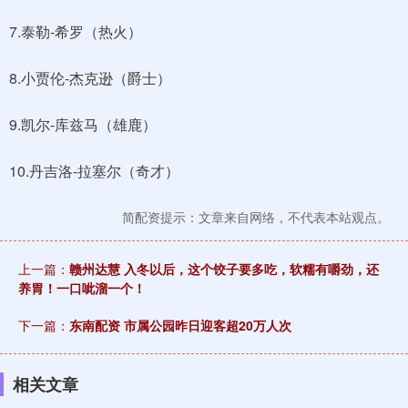
7.泰勒-希罗（热火）
8.小贾伦-杰克逊（爵士）
9.凯尔-库兹马（雄鹿）
10.丹吉洛-拉塞尔（奇才）
简配资提示：文章来自网络，不代表本站观点。
上一篇：
赣州达慧 入冬以后，这个饺子要多吃，软糯有嚼劲，还
养胃！一口呲溜一个！
下一篇：
东南配资 市属公园昨日迎客超20万人次
相关文章