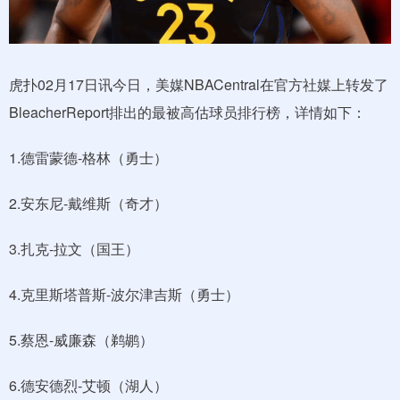
虎扑02月17日讯今日，美媒NBACentral在官方社媒上转发了
BleacherReport排出的最被高估球员排行榜，详情如下：
1.德雷蒙德-格林（勇士）
2.安东尼-戴维斯（奇才）
3.扎克-拉文（国王）
4.克里斯塔普斯-波尔津吉斯（勇士）
5.蔡恩-威廉森（鹈鹕）
6.德安德烈-艾顿（湖人）