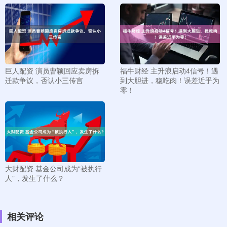
巨人配资 演员曹颖回应卖房拆
福牛财经 主升浪启动4信号！遇
迁款争议，否认小三传言
到大胆进，稳吃肉！误差近乎为
零！
大财配资 基金公司成为“被执行
人”，发生了什么？
相关评论