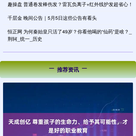
趣操盘 普通卷发棒伤发？雷瓦负离子+红外线护发超省心！
千层金 晚间公告｜5月5日这些公告有看头
恒正网 为何秦始皇只活了49岁？你看他喝的“仙药”是啥？_
荆轲_统一_历史
推荐资讯