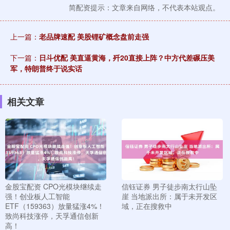
简配资提示：文章来自网络，不代表本站观点。
上一篇：
老品牌速配 美股锂矿概念盘前走强
下一篇：
日斗优配 美直逼黄海，歼20直接上阵？中方代差碾压美
军，特朗普终于说实话
相关文章
金股宝配资 CPO光模块继续走
信钰证券 男子徒步南太行山坠
强！创业板人工智能
崖 当地派出所：属于未开发区
ETF（159363）放量猛涨4%！
域，正在搜救中
致尚科技涨停，天孚通信创新
高！